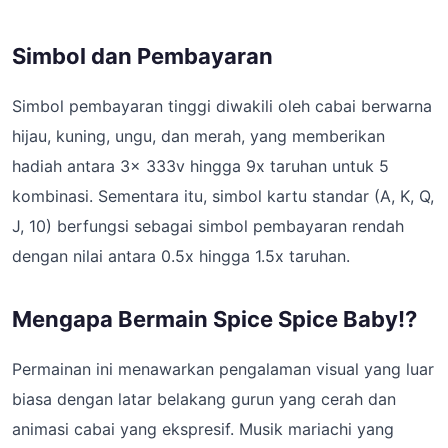
Simbol dan Pembayaran
Simbol pembayaran tinggi diwakili oleh cabai berwarna
hijau, kuning, ungu, dan merah, yang memberikan
hadiah antara 3x 333v hingga 9x taruhan untuk 5
kombinasi. Sementara itu, simbol kartu standar (A, K, Q,
J, 10) berfungsi sebagai simbol pembayaran rendah
dengan nilai antara 0.5x hingga 1.5x taruhan.
Mengapa Bermain Spice Spice Baby!?
Permainan ini menawarkan pengalaman visual yang luar
biasa dengan latar belakang gurun yang cerah dan
animasi cabai yang ekspresif. Musik mariachi yang